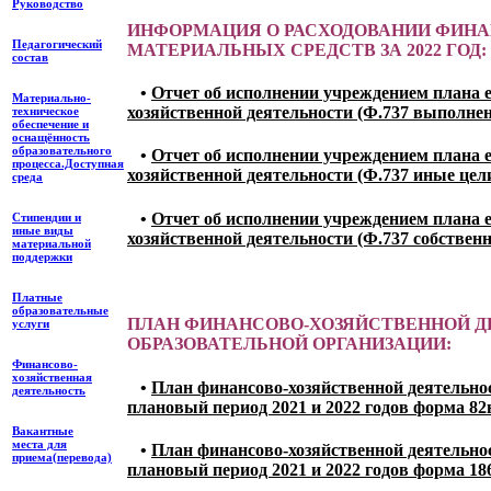
Руководство
ИНФОРМАЦИЯ О РАСХОДОВАНИИ ФИН
Педагогический
МАТЕРИАЛЬНЫХ СРЕДСТВ ЗА 2022 ГОД:
состав
•
Отчет об исполнении учреждением плана 
Материально-
хозяйственной деятельности (Ф.737 выполнен
техническое
обеспечение и
оснащённость
образовательного
•
Отчет об исполнении учреждением плана 
процесса.Доступная
хозяйственной деятельности (Ф.737 иные цел
среда
•
Отчет об исполнении учреждением плана 
Стипендии и
иные виды
хозяйственной деятельности (Ф.737 собствен
материальной
поддержки
Платные
образовательные
ПЛАН ФИНАНСОВО-ХОЗЯЙСТВЕННОЙ 
услуги
ОБРАЗОВАТЕЛЬНОЙ ОРГАНИЗАЦИИ:
Финансово-
хозяйственная
•
План финансово-хозяйственной деятельност
деятельность
плановый период 2021 и 2022 годов форма 82
Вакантные
места для
•
План финансово-хозяйственной деятельност
приема(перевода)
плановый период 2021 и 2022 годов форма 18