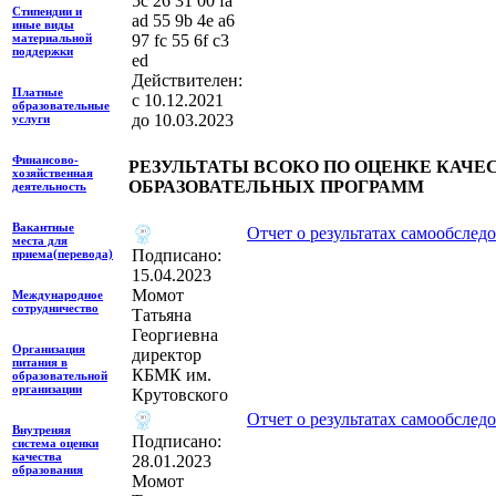
‎5c 26 31 00 fa
Стипендии и
ad 55 9b 4e a6
иные виды
97 fc 55 6f c3
материальной
поддержки
ed
Действителен:
Платные
с 10.12.2021
образовательные
до 10.03.2023
услуги
Финансово-
РЕЗУЛЬТАТЫ ВСОКО ПО ОЦЕНКЕ КАЧЕ
хозяйственная
ОБРАЗОВАТЕЛЬНЫХ ПРОГРАММ
деятельность
Вакантные
Отчет о результатах самообследо
места для
Подписано:
приема(перевода)
15.04.2023
Момот
Международное
сотрудничество
Татьяна
Георгиевна
Организация
директор
питания в
КБМК им.
образовательной
организации
Крутовского
Отчет о результатах самообследо
Внутреняя
Подписано:
система оценки
качества
28.01.2023
образования
Момот