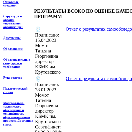
Основные
сведения
РЕЗУЛЬТАТЫ ВСОКО ПО ОЦЕНКЕ КАЧЕ
ПРОГРАММ
Структура и
органы
управления
организацией
Отчет о результатах самообследо
Подписано:
Документы
15.04.2023
Момот
Образование
Татьяна
Георгиевна
Образовательные
директор
стандарты и
КБМК им.
требования
Крутовского
Руководство
Отчет о результатах самообследо
Подписано:
Педагогический
28.01.2023
состав
Момот
Татьяна
Материально-
Георгиевна
техническое
обеспечение и
директор
оснащённость
КБМК им.
образовательного
процесса.Доступная
Крутовского
среда
Сертификат: