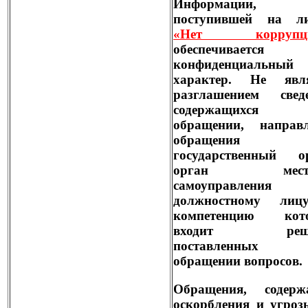
Информации,
поступившей на л
«Нет коррупци
обеспечивается
конфиденциальный
характер. Не явля
разглашением сведе
содержащихс
обращении, направл
обращения
государственный ор
орган местн
самоуправления
должностному лиц
компетенцию кот
входит реше
поставленны
обращении вопросов.
Обращения, содерж
оскорбления и угроз