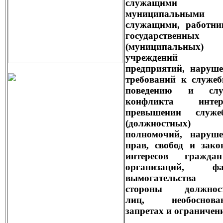
служащими
муниципальными
служащими, работни
государственных
(муниципальных)
учреждени
предприятий, наруш
требований к служе
поведению и слу
конфликта интере
превышении служе
(должностных)
полномочий, наруше
прав, свобод и зак
интересов гражд
организаций, фа
вымогательства
стороны должнос
лиц, необоснова
запретах и ограничен