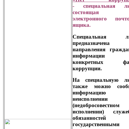
- специальная ли
состоящая
электронного почто
ящика.
Специальная ли
предназначена 
направления гражда
информаци
конкретных фак
коррупции.
На специальную л
также можно сооб
информаци
неисполнении
(недобросовестном
исполнении) служе
обязанностей
государственными