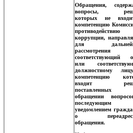
Обращения, содерж
вопросы, реше
которых не вход
компетенцию Комисс
противодействию
коррупции, направл
для дальнейш
рассмотрени
соответствующий о
или соответствую
должностному лиц
компетенцию кот
входит реше
поставленны
обращении вопросо
последующим
уведомлением гражд
о переадреса
обращения.