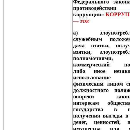
Федерального закон
противодействии
коррупции»
КОРРУП
— это
:
а) злоупотребл
служебным положен
дача взятки, получ
взятки, злоупотреб
полномочиями,
коммерческий по
либо иное незако
использование
физическим лицом с
должностного полож
вопреки закон
интересам общест
государства в ц
получения выгоды в
денег, ценностей, 
имущества или у